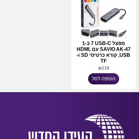
מפצל USB-C ‏7 ב-1
SAVIO AK-47 עם HDMI,
USB, קורא כרטיסי SD ו-
TF
₪
119
הוספה לסל