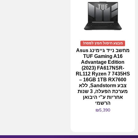
מבצע חיסול חמץ לפסח!
מחשב נייד גיימינג Asus
TUF Gaming A16
Advantage Edition
(2023) FA617NSR-
RL112 Ryzen 7 7435HS
16GB 1TB RX7600 –
צבע Sandstorm, ללא
מערכת הפעלה, 3 שנות
אחריות ע"י היבואן
הרשמי
₪
5,390
מידע נוסף