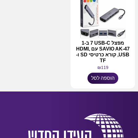
מפצל USB-C ‏7 ב-1
SAVIO AK-47 עם HDMI,
USB, קורא כרטיסי SD ו-
TF
₪
119
הוספה לסל