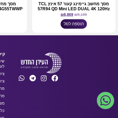
מסך מחשב גיימינג קעור 57 אינץ TCL
34G55TWWP
57R94 QD Mini LED DUAL 4K 120Hz
₪
8,869
₪
9,199
הוספה לסל
קיש
שיר
לעס
ציו
ציו
מחש
מחש
מוצ
כלל
חו