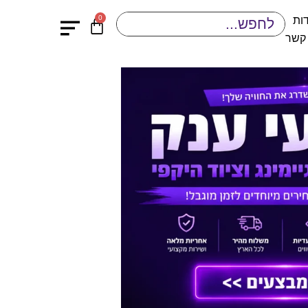
0
ות
 קשר