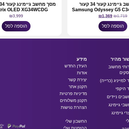
מסך מחשב גיימינג קעור 34 קעור
trix OLED XG34WCDG
Samsung Odyssey G5 C
₪
3,999
₪
1,369
₪
1,719
הוספה לסל
הוספה לסל
ור מהיר
מידע
העידן החדש
ותי מחשוב
קים
אודות
יצירת קשר
ד למייניג (כרייה)
תקנון אתר
ד היקפי
מדיניות פרטיות
בים ניידים
תקנון משלוחים
בי גיימינג
הצהרת נגישות
רי גיימינג
י
החשבון שלי
ההזמנות שלי
מרה