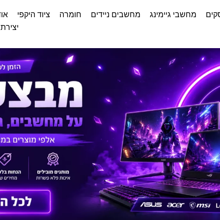
קים
מחשבי גיימינג
מחשבים ניידים
חומרה
ציוד היקפי
אוד
יצירת