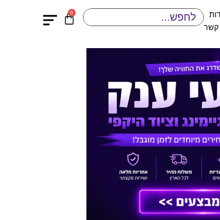
0
ות
 קשר