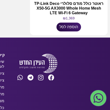
ראוטר כולל מודם סלולרי TP-Link Deco
X50-5G AX3000 Whole Home Mesh
LTE Wi-Fi 6 Gateway
₪
1,369
הוספה לסל
קיש
שיר
לעס
ציו
ציו
מחש
מחש
מוצ
כלל