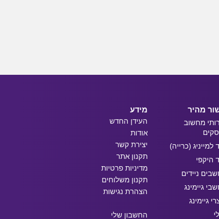
ור מהיר
מידע
העידן החדש
ותי מחשוב
קים
אודות
יצירת קשר
ד למייניג (כרייה)
תקנון אתר
ד היקפי
מדיניות פרטיות
בים ניידים
תקנון משלוחים
בי גיימינג
הצהרת נגישות
רי גיימינג
י
החשבון שלי