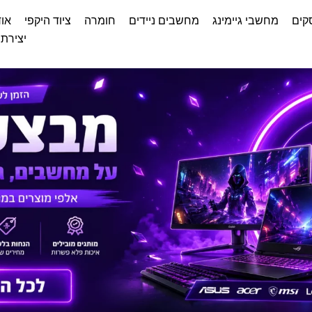
קים
מחשבי גיימינג
מחשבים ניידים
חומרה
ציוד היקפי
אוד
יצירת