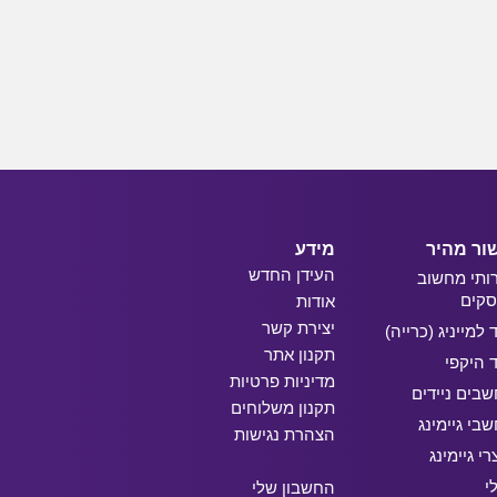
ור מהיר
מידע
העידן החדש
ותי מחשוב
קים
אודות
יצירת קשר
ד למייניג (כרייה)
תקנון אתר
ד היקפי
מדיניות פרטיות
בים ניידים
תקנון משלוחים
בי גיימינג
הצהרת נגישות
רי גיימינג
י
החשבון שלי