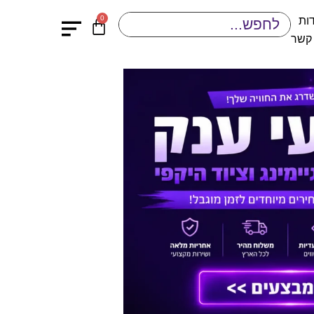
0
ות
 קשר