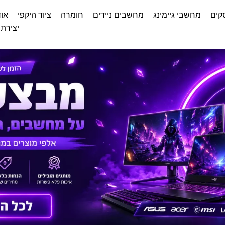
קים
מחשבי גיימינג
מחשבים ניידים
חומרה
ציוד היקפי
אוד
יצירת