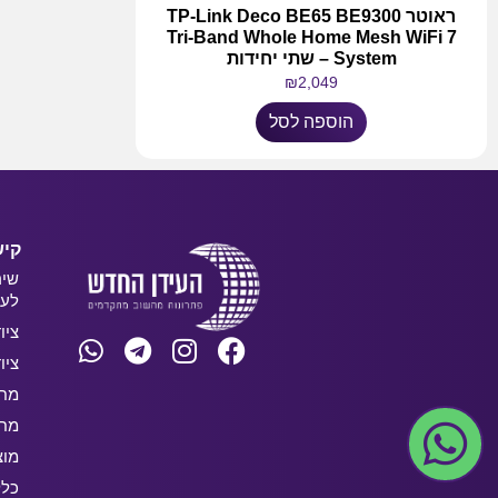
ראוטר TP-Link Deco BE65 BE9300
Tri-Band Whole Home Mesh WiFi 7
System – שתי יחידות
₪
2,049
הוספה לסל
קיש
שיר
לעס
ציו
ציו
מחש
מחש
מוצ
כלל