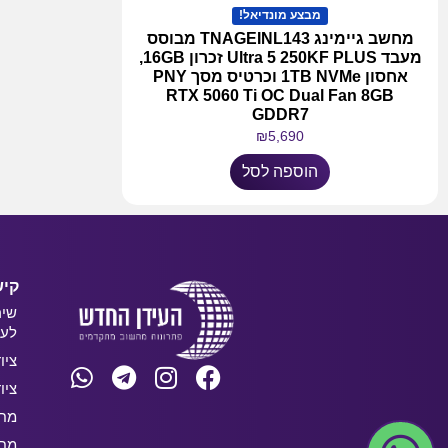
מבצע מונדיאל!
מחשב גיימינג TNAGEINL143 מבוסס
מעבד Ultra 5 250KF PLUS זכרון 16GB,
אחסון 1TB NVMe וכרטיס מסך PNY
RTX 5060 Ti OC Dual Fan 8GB
GDDR7
₪
5,690
הוספה לסל
קיש
שיר
לעס
ציו
ציו
מחש
מחש