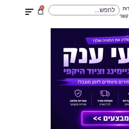
0
ות
 קשר