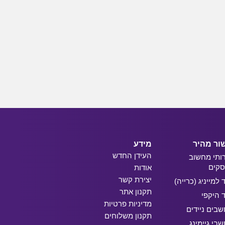
ור מהיר
מידע
העידן החדש
ותי מחשוב
קים
אודות
יצירת קשר
ד למייניג (כרייה)
תקנון אתר
ד היקפי
מדיניות פרטיות
בים ניידים
תקנון משלוחים
בי גיימינג