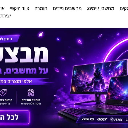
קים
מחשבי גיימינג
מחשבים ניידים
חומרה
ציוד היקפי
אוד
יצירת