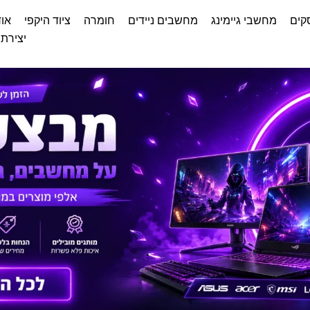
קים
מחשבי גיימינג
מחשבים ניידים
חומרה
ציוד היקפי
אוד
יצירת