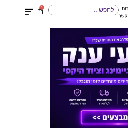
0
ות
 קשר