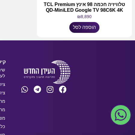
טלוויזיה חכמה 98 אינץ TCL Premium
QD-MiniLED Google TV 98C6K 4K
₪
8,890
הוספה לסל
קיש
שיר
לעס
ציו
ציו
מחש
מחש
מוצ
כלל
חו