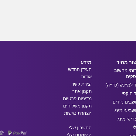
ור מהיר
מידע
העידן החדש
ותי מחשוב
קים
אודות
יצירת קשר
ד למייניג (כרייה)
תקנון אתר
ד היקפי
מדיניות פרטיות
בים ניידים
תקנון משלוחים
בי גיימינג
הצהרת נגישות
רי גיימינג
י
החשבון שלי
ההזמנות שלי
מרה