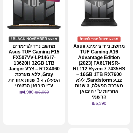
מבצע חיסול חמץ לפסח!
מבצע BLACK NOVEMBER !
מחשב נייד גיימינג Asus
מחשב נייד לגיימרים
Asus TUF Gaming F15
TUF Gaming A16
FX507VV-LP146 i7-
Advantage Edition
13620H 32GB 1TB
(2023) FA617NSR-
RL112 Ryzen 7 7435HS
RTX4060 – צבע Jaeger
16GB 1TB RX7600 –
Gray, ללא מערכת
צבע Sandstorm, ללא
הפעלה ו- 3 שנות אחריות
מערכת הפעלה, 3 שנות
ע"י היבואן הרשמי
אחריות ע"י היבואן
₪
4,900
₪
6,060
הרשמי
₪
5,390
מידע נוסף
מידע נוסף