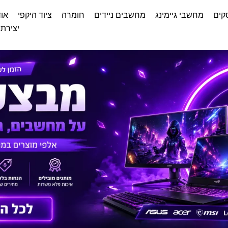
קים
מחשבי גיימינג
מחשבים ניידים
חומרה
ציוד היקפי
אוד
יצירת