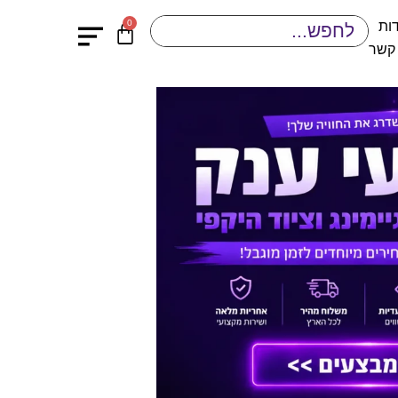
0
ות
 קשר