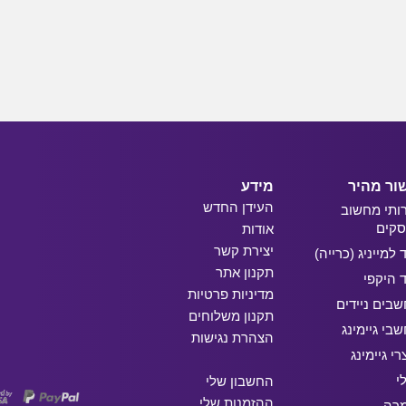
ור מהיר
מידע
העידן החדש
ותי מחשוב
קים
אודות
יצירת קשר
ד למייניג (כרייה)
תקנון אתר
ד היקפי
מדיניות פרטיות
בים ניידים
תקנון משלוחים
בי גיימינג
הצהרת נגישות
רי גיימינג
י
החשבון שלי
ההזמנות שלי
מרה