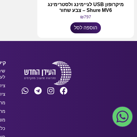
מיקרופון USB לגיימינג ולסטרימינג
Shure MV6 – צבע שחור
₪
797
הוספה לסל
קיש
שיר
לעס
ציו
ציו
מחש
מחש
מוצ
כלל
חו