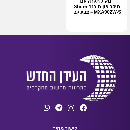
רמקול תקרה עם
מיקרופון מובנה Shure
MXA902W-S – צבע לבן
מידע נוסף
קישור מהיר