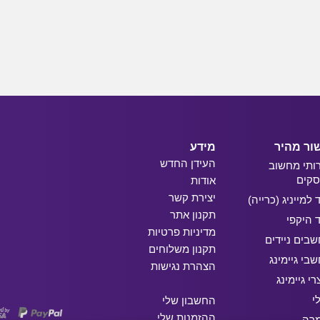
ור מהיר
מידע
העידן החדש
ותי מחשוב
קים
אודות
יצירת קשר
ד למייניג (כרייה)
תקנון אתר
ד היקפי
מדיניות פרטיות
בים ניידים
תקנון משלוחים
בי גיימינג
הצהרת נגישות
רי גיימינג
י
החשבון שלי
ההזמנות שלי
מרה