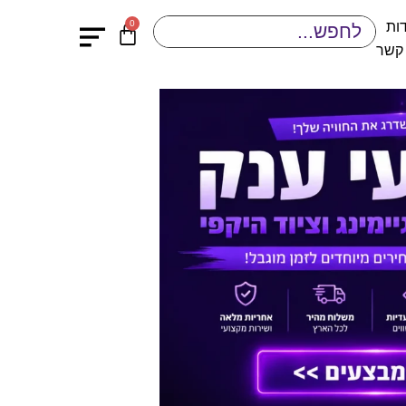
0
ות
 קשר