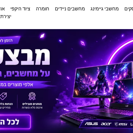
קים
מחשבי גיימינג
מחשבים ניידים
חומרה
ציוד היקפי
אוד
יצירת