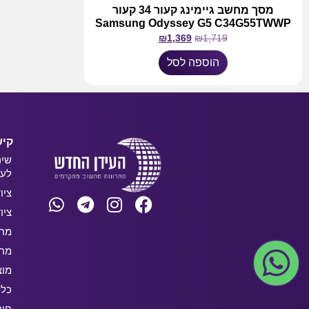
מסך מחשב גיימינג קעור 34 קעור
Samsung Odyssey G5 C34G55TWWP
₪
1,369
₪
1,719
הוספה לסל
קיש
שיר
לעס
ציו
ציו
מחש
מחש
מוצ
כלל
חו