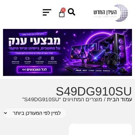
0
S49DG910SU
עמוד הבית
/ מוצרים המתויגים “S49DG910SU”