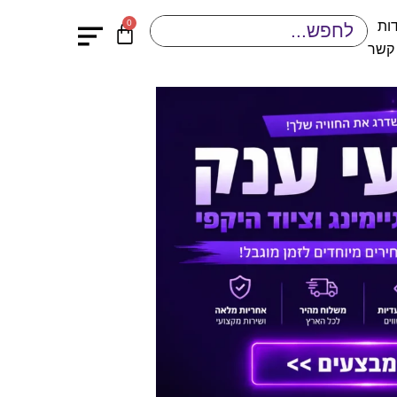
0
ות
 קשר