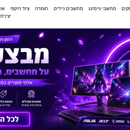
קים
מחשבי גיימינג
מחשבים ניידים
חומרה
ציוד היקפי
אוד
יצירת