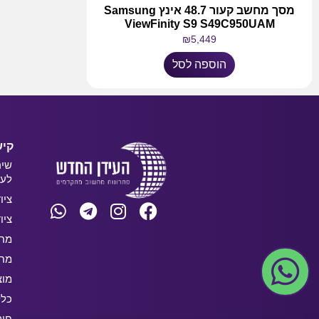
מסך מחשב קעור 48.7 אינץ Samsung
ViewFinity S9 S49C950UAM
₪
5,449
הוספה לסל
קיש
שיר
לעס
ציו
ציו
מחש
מחש
מוצ
כלל
חו