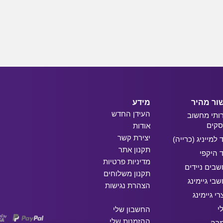
ור מהיר
מידע
העידן החדש
ותי מחשוב
קים
אודות
יצירת קשר
ד למייניג (כרייה)
תקנון אתר
ד היקפי
מדיניות פרטיות
בים ניידים
תקנון משלוחים
בי גיימינג
הצהרת נגישות
רי גיימינג
י
החשבון שלי
ההזמנות שלי
מרה