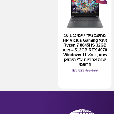
מחשב נייד גיימינג 16.1
אינץ HP Victus Gaming
Ryzen 7 8845HS 32GB
512GB RTX 4070 – צבע
שחור, כולל Windows 11,
שנה אחריות ע"י היבואן
הרשמי
₪
5,829
₪
6,199
מידע נוסף