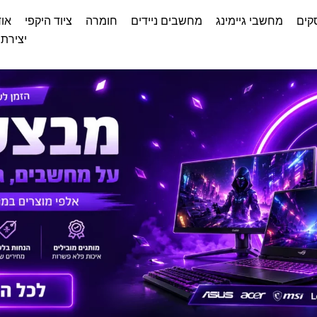
קים
מחשבי גיימינג
מחשבים ניידים
חומרה
ציוד היקפי
אוד
יצירת