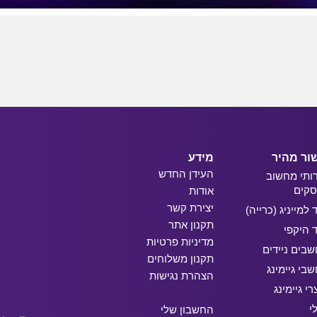
ור מהיר
מידע
העידן החדש
ותי מחשוב
קים
אודות
יצירת קשר
ד למייניג (כרייה)
תקנון אתר
ד היקפי
מדיניות פרטיות
בים ניידים
תקנון משלוחים
בי גיימינג
הצהרת נגישות
רי גיימינג
י
החשבון שלי