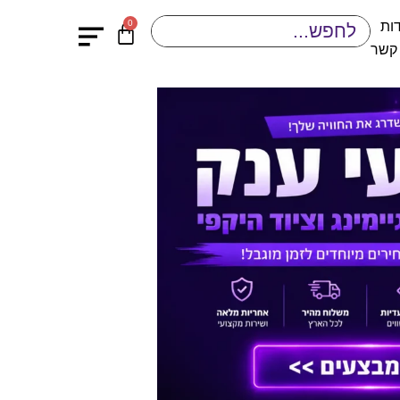
0
ות
 קשר