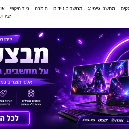
קים
מחשבי גיימינג
מחשבים ניידים
חומרה
ציוד היקפי
אוד
יצירת