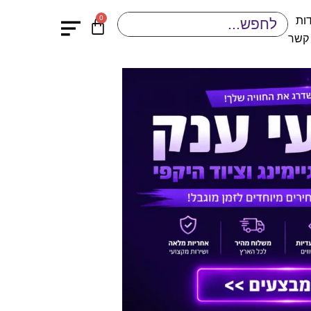
0
ות
 קשר