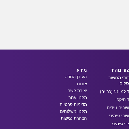
ור מהיר
מידע
העידן החדש
ותי מחשוב
קים
אודות
יצירת קשר
ד למייניג (כרייה)
תקנון אתר
ד היקפי
מדיניות פרטיות
בים ניידים
תקנון משלוחים
בי גיימינג
הצהרת נגישות
רי גיימינג