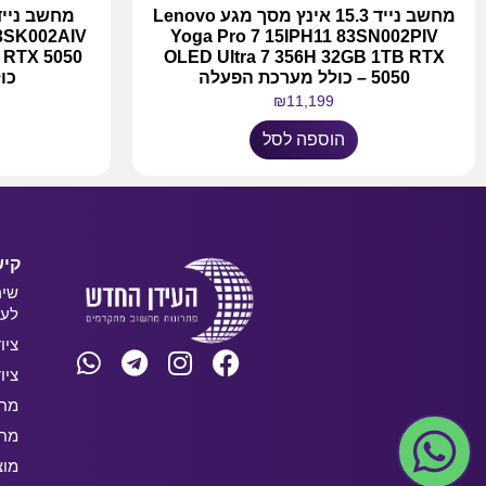
מחשב נייד 15.3 אינץ מסך מגע Lenovo
83SK002AIV
Yoga Pro 7 15IPH11 83SN002PIV
OLED Ultra 7 356H 32GB 1TB RTX
5050 – כולל מערכת הפעלה
כו
₪
11,199
הוספה לסל
קיש
שיר
לעס
ציו
ציו
מחש
מחש
מוצ