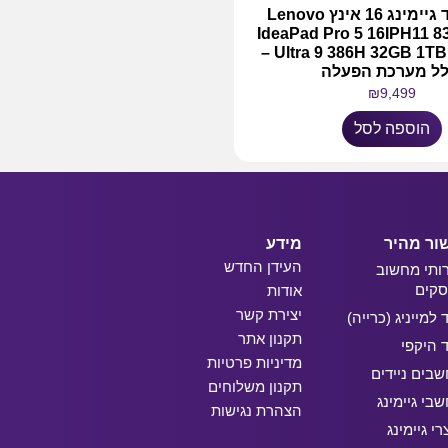
מחשב נייד גיימינג 16 אינץ Lenovo
IdeaPad Pro 5 16IPH11 
Ultra 9 386H 32GB 1TB RTX 5050 –
לל מערכת הפעלה
₪
9,499
הוספה לסל
ור מהיר
מידע
העידן החדש
ותי מחשוב
קים
אודות
יצירת קשר
ד למייניג (כרייה)
תקנון אתר
ד היקפי
מדיניות פרטיות
בים ניידים
תקנון משלוחים
בי גיימינג
הצהרת נגישות
רי גיימינג