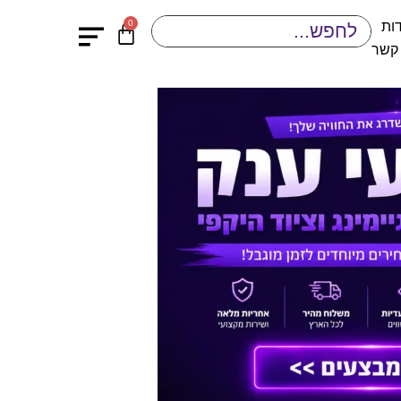
0
ות
 קשר