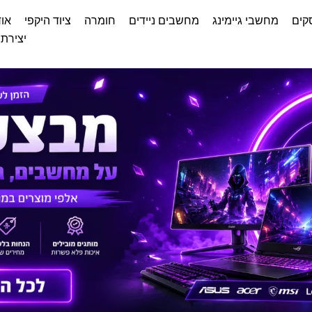
קים
מחשבי גיימינג
מחשבים ניידים
חומרה
ציוד היקפי
אוד
יצירת