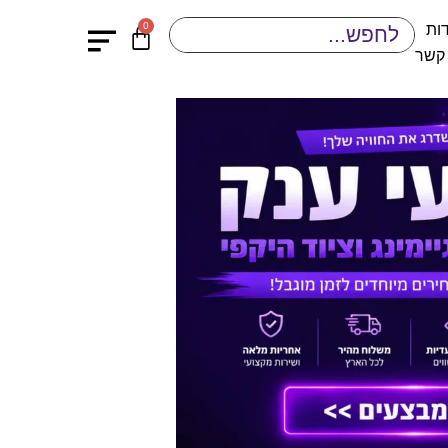
0
ות
 קשר