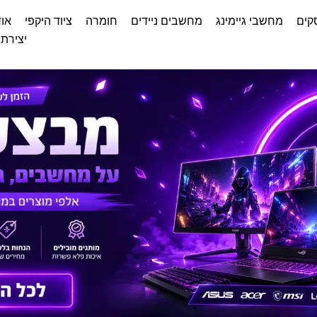
קים
מחשבי גיימינג
מחשבים ניידים
חומרה
ציוד היקפי
אוד
יצירת