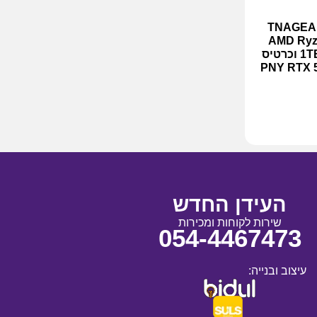
 לבן TNAGEAMD130
AMD Ryzen 5 
זכרון 16GB, אחסון 1TB NVMe וכרטיס
PNY RTX 50
העידן החדש
שירות לקוחות ומכירות
054-4467473
עיצוב ובנייה: