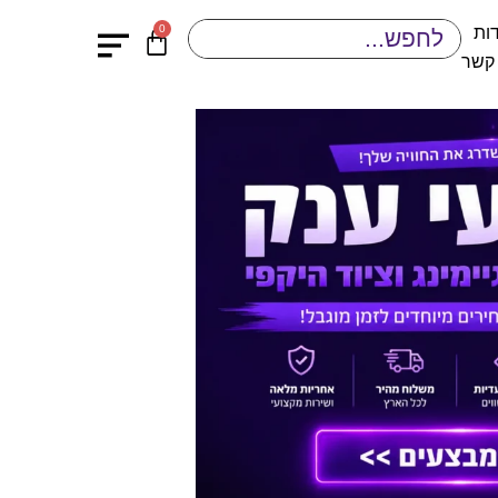
0
ות
 קשר