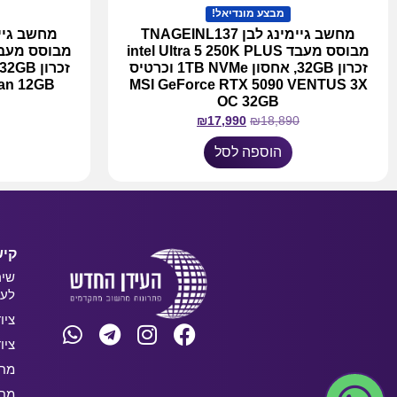
מבצע מונדיאל!
מחשב גיימינג לבן TNAGEINL137
מבוסס מעבד intel Ultra 5 250K PLUS
זכרון 32GB, אחסון 1TB NVMe וכרטיס
Fan 12GB
MSI GeForce RTX 5090 VENTUS 3X
OC 32GB
₪
17,990
₪
18,890
הוספה לסל
קיש
שיר
לעס
ציו
ציו
מחש
מחש