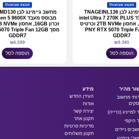
מבצע שבועות!
מבצע שבועות!
מחשב גיימינג לבן TNAGEINL136
מחשב גיימינג
מבוסס מעבד intel Ultra 7 270K PLUS
מבוסס מעבד 9600X
זכרון 32GB, אחסון 2TB NVMe וכרטיס
PNY RTX 5070 Triple 
מסך 70 Triple Fan 12GB
GDDR7
GDDR7
₪
6,599
₪
9,340
הוספה לסל
הוספה לסל
ור מהיר
מידע
העידן החדש
ותי מחשוב
קים
אודות
יצירת קשר
ד למייניג (כרייה)
תקנון אתר
ד היקפי
מדיניות פרטיות
בים ניידים
תקנון משלוחים
בי גיימינג