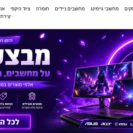
קים
מחשבי גיימינג
מחשבים ניידים
חומרה
ציוד היקפי
אוד
יצירת