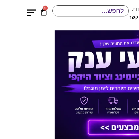
0
ות
 קשר