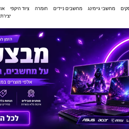
קים
מחשבי גיימינג
מחשבים ניידים
חומרה
ציוד היקפי
אוד
יצירת