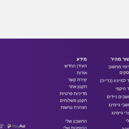
ור מהיר
מידע
העידן החדש
ותי מחשוב
קים
אודות
יצירת קשר
ד למייניג (כרייה)
תקנון אתר
ד היקפי
מדיניות פרטיות
בים ניידים
תקנון משלוחים
בי גיימינג
הצהרת נגישות
רי גיימינג
י
החשבון שלי
ההזמנות שלי
מרה