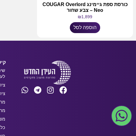
‏כורסת ספת גיימינג COUGAR Overlord
Neo – צבע שחור
₪
1,899
הוספה לסל
קיש
שיר
לעס
ציו
ציו
מחש
מחש
מוצ
כלל
חו