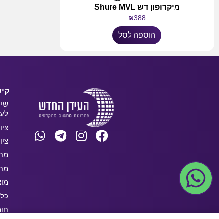
מיקרופון דש Shure MVL
₪
388
הוספה לסל
קיש
שיר
לעס
ציו
ציו
מחש
מחש
מוצ
כלל
חו