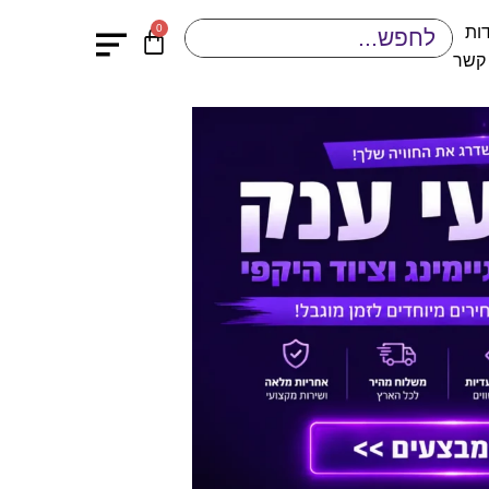
0
ות
 קשר