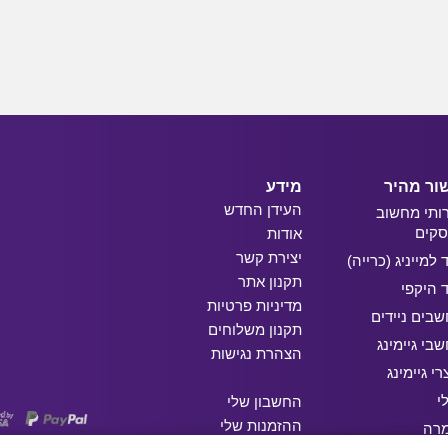
ור מהיר
מידע
העידן החדש
ותי מחשוב
קים
אודות
יצירת קשר
ד למייניג (כרייה)
תקנון אתר
ד היקפי
מדיניות פרטיות
בים ניידים
תקנון משלוחים
בי גיימינג
הצהרת נגישות
רי גיימינג
י
החשבון שלי
ההזמנות שלי
מרה