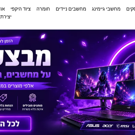
קים
מחשבי גיימינג
מחשבים ניידים
חומרה
ציוד היקפי
אוד
יצירת