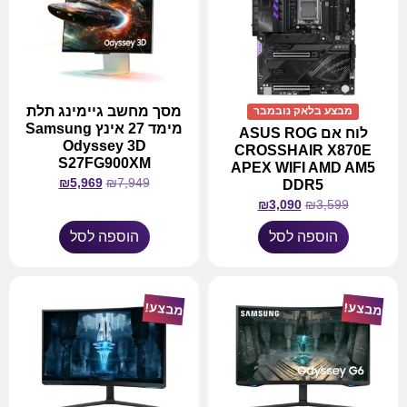
מסך מחשב גיימינג תלת
מבצע בלאק נובמבר
מימד 27 אינץ Samsung
לוח אם ASUS ROG
Odyssey 3D
CROSSHAIR X870E
S27FG900XM
APEX WIFI AMD AM5
₪
5,969
₪
7,949
DDR5
₪
3,090
₪
3,599
הוספה לסל
הוספה לסל
מבצע!
מבצע!