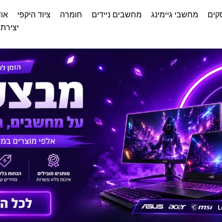
קים
מחשבי גיימינג
מחשבים ניידים
חומרה
ציוד היקפי
אוד
יצירת