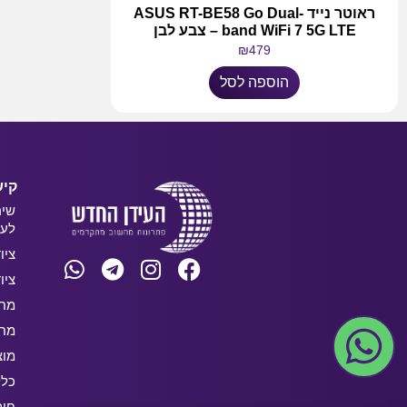
ראוטר נייד ASUS RT-BE58 Go Dual-
band WiFi 7 5G LTE – צבע לבן
₪
479
הוספה לסל
קיש
שיר
לעס
ציו
ציו
מחש
מחש
מוצ
כלל
חו