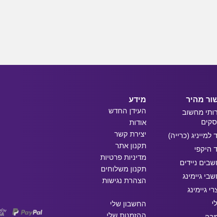
ור מהיר
מידע
העידן החדש
ותי מחשוב
קים
אודות
יצירת קשר
ד למייניג (כרייה)
תקנון אתר
ד היקפי
מדיניות פרטיות
בים ניידים
תקנון משלוחים
בי גיימינג
הצהרת נגישות
רי גיימינג
י
החשבון שלי
ההזמנות שלי
מרה