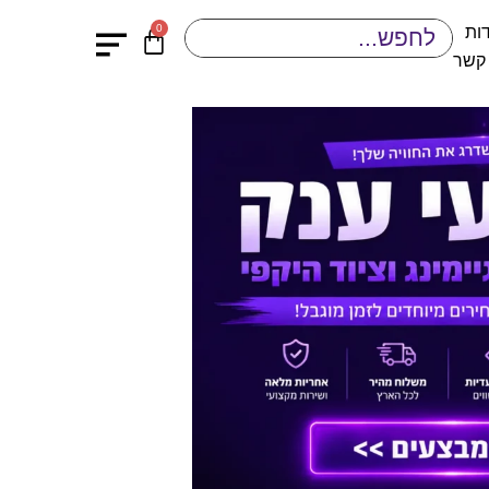
0
ות
 קשר