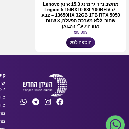
מחשב נייד גיימינג 15.3 אינץ Lenovo
Legion 5 15IRX10 83LY00BFIV i7-
13650HX 32GB 1TB RTX 5050 – צבע
שחור, ללא מערכת הפעלה, 3 שנות
אחריות ע"י היבואן
₪
5,899
הוספה לסל
קיש
שיר
לעס
ציו
ציו
מחש
מחש