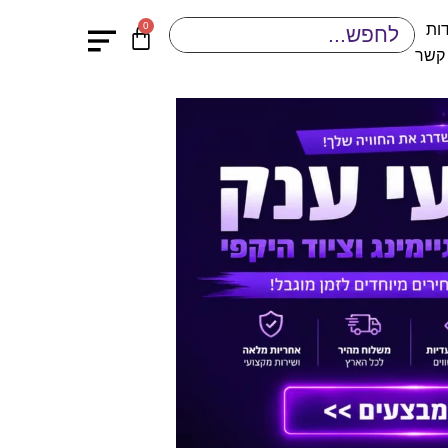
0
ות
 קשר