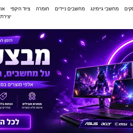
קים
מחשבי גיימינג
מחשבים ניידים
חומרה
ציוד היקפי
אוד
יצירת