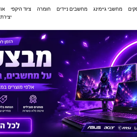
קים
מחשבי גיימינג
מחשבים ניידים
חומרה
ציוד היקפי
אוד
יצירת