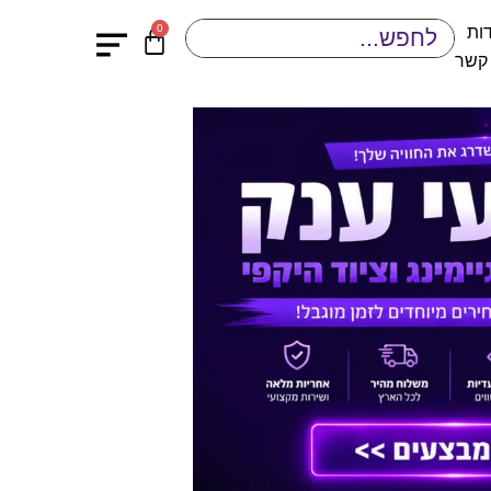
0
ות
 קשר