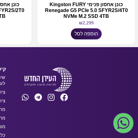
כונן אחסון פנימי Kingston FURY
SFYR2S/2T0
Renegade G5 PCIe 5.0 SFYR2S/4T0
TB
NVMe M.2 SSD 4TB
₪
2,299
הוספה לסל
קיש
שיר
לעס
ציו
ציו
מחש
מחש
מוצ
כלל