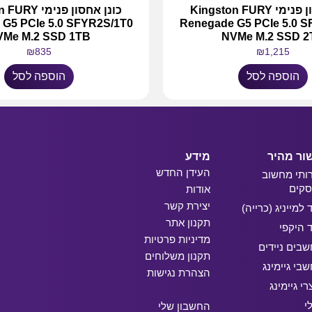
כונן אחסון פנימי Kingston FURY
כונן אחסון פני
G5 PCIe 5.0 SFYR2S/1T0
Renegade G5 PCIe 5.0 
VMe M.2 SSD 1TB
NVMe M.2 SSD 2
₪
835
₪
1,215
הוספה לסל
הוספה לסל
ור מהיר
מידע
העידן החדש
ותי מחשוב
קים
אודות
יצירת קשר
ד למייניג (כרייה)
תקנון אתר
ד היקפי
מדיניות פרטיות
בים ניידים
תקנון משלוחים
בי גיימינג
הצהרת נגישות
רי גיימינג
י
החשבון שלי