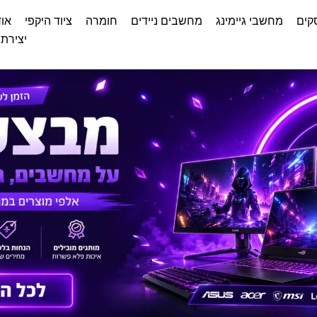
קים
מחשבי גיימינג
מחשבים ניידים
חומרה
ציוד היקפי
אוד
יצירת