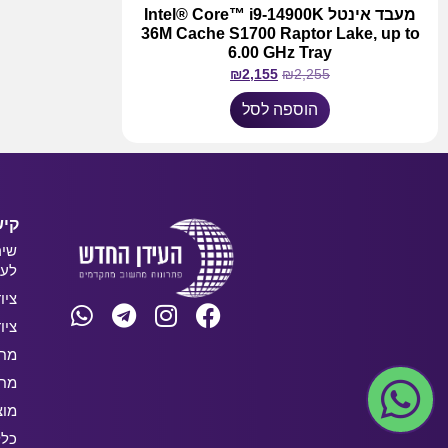
מעבד אינטל Intel® Core™ i9-14900K
36M Cache S1700 Raptor Lake, up to
6.00 GHz Tray
₪
2,155
₪
2,255
הוספה לסל
קיש
שיר
לעס
ציו
ציו
מחש
מחש
מוצ
כלל