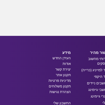
ור מהיר
מידע
העידן החדש
ותי מחשוב
קים
אודות
יצירת קשר
ד למייניג (כרייה)
תקנון אתר
ד היקפי
מדיניות פרטיות
בים ניידים
תקנון משלוחים
בי גיימינג
הצהרת נגישות
רי גיימינג
י
החשבון שלי