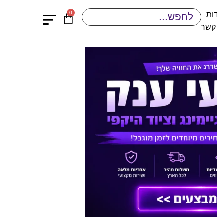
0
ות
 קשר