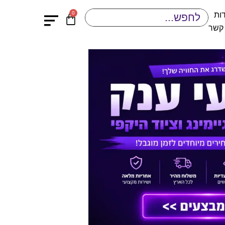
0
ות
 קשר