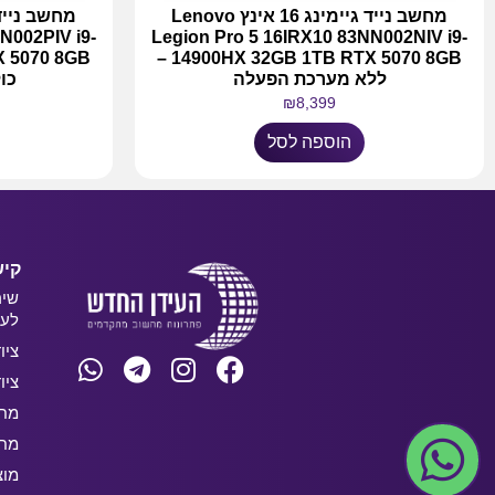
מחשב נייד גיימינג 16 אינץ Lenovo
N002PIV i9-
Legion Pro 5 16IRX10 83NN002NIV i9-
14900HX 32GB 1TB RTX 5070 8GB –
ללא מערכת הפעלה
כו
₪
8,399
הוספה לסל
קיש
שיר
לעס
ציו
ציו
מחש
מחש
מוצ