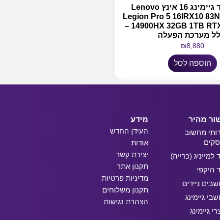
מחשב נייד גיימינג 16 אינץ Lenovo
Legion Pro 5 16IRX10 83N
14900HX 32GB 1TB RTX 5070 8GB –
לל מערכת הפעלה
₪
8,880
הוספה לסל
ור מהיר
מידע
העידן החדש
ותי מחשוב
קים
אודות
יצירת קשר
ד למייניג (כרייה)
תקנון אתר
ד היקפי
מדיניות פרטיות
בים ניידים
תקנון משלוחים
בי גיימינג
הצהרת נגישות
רי גיימינג