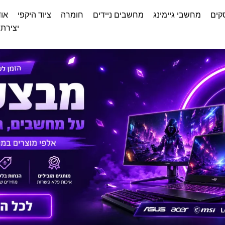
קים
מחשבי גיימינג
מחשבים ניידים
חומרה
ציוד היקפי
אוד
יצירת