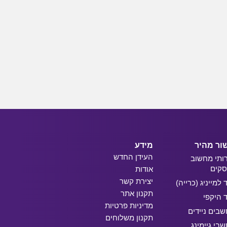
ור מהיר
מידע
העידן החדש
ותי מחשוב
קים
אודות
יצירת קשר
ד למייניג (כרייה)
תקנון אתר
ד היקפי
מדיניות פרטיות
בים ניידים
תקנון משלוחים
בי גיימינג