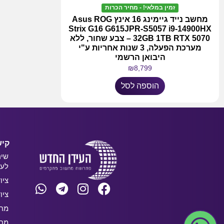
זמין במלאי! - מחיר הכרות
מחשב נייד גיימינג 16 אינץ Asus ROG
Strix G16 G615JPR-S5057 i9-14900HX
32GB 1TB RTX 5070 – צבע שחור, ללא
מערכת הפעלה, 3 שנות אחריות ע"י
היבואן הרשמי
₪
8,799
הוספה לסל
קיש
שיר
לעס
ציו
ציו
מחש
מחש