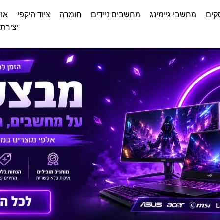
קים
מחשבי גיימינג
מחשבים ניידים
חומרה
ציוד היקפי
אוד
יצירת