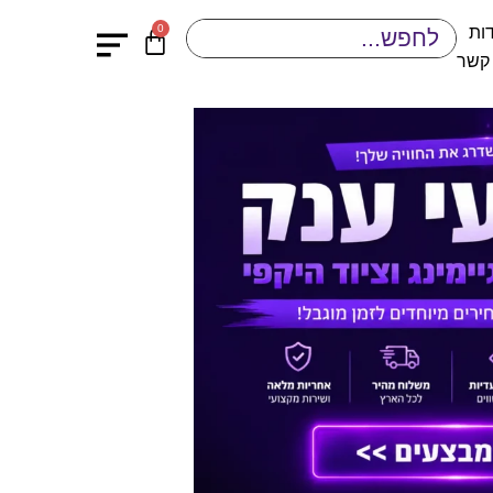
0
ות
 קשר