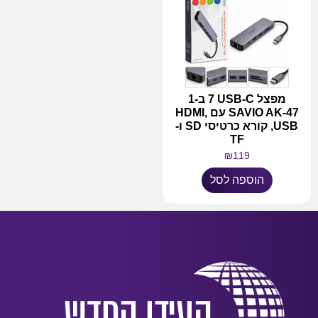
מפצל USB-C ‏7 ב-1
SAVIO AK-47 עם HDMI,
USB, קורא כרטיסי SD ו-
TF
₪
119
הוספה לסל