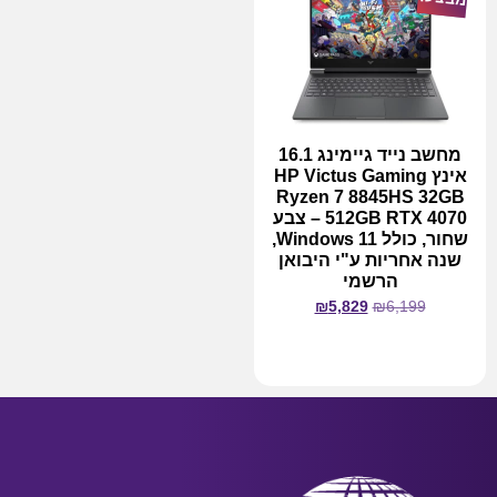
מחשב נייד גיימינג 16.1
אינץ HP Victus Gaming
Ryzen 7 8845HS 32GB
512GB RTX 4070 – צבע
שחור, כולל Windows 11,
שנה אחריות ע"י היבואן
הרשמי
₪
5,829
₪
6,199
מידע נוסף