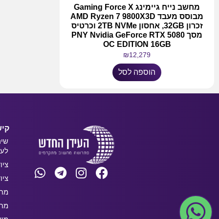
מחשב נייח גיימינג Gaming Force X
מבוסס מעבד AMD Ryzen 7 9800X3D
זכרון 32GB, אחסון 2TB NVMe וכרטיס
מסך PNY Nvidia GeForce RTX 5080
OC EDITION 16GB
₪
12,279
הוספה לסל
קיש
שיר
לעס
ציו
ציו
מחש
מחש