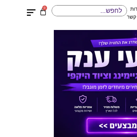
0
ות
 קשר