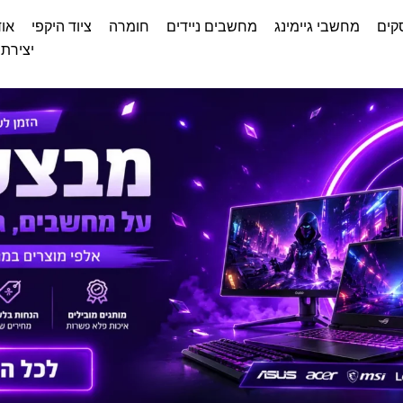
קים
מחשבי גיימינג
מחשבים ניידים
חומרה
ציוד היקפי
אוד
יצירת