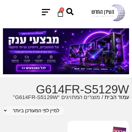
0
G614FR-S5129W
עמוד הבית
/ מוצרים המתויגים “G614FR-S5129W”
מבצע!