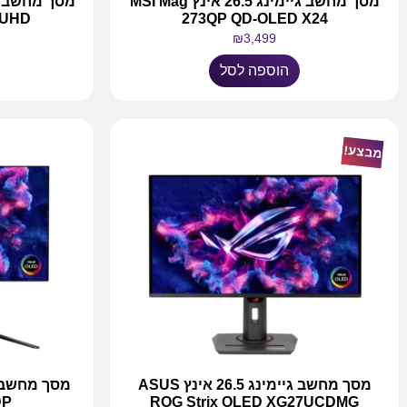
מסך מחשב גיימינג 26.5 אינץ MSI Mag
 UHD
273QP QD-OLED X24
₪
3,499
הוספה לסל
מבצע!
מסך מחשב גיימינג 26.5 אינץ ASUS
DP
ROG Strix OLED XG27UCDMG