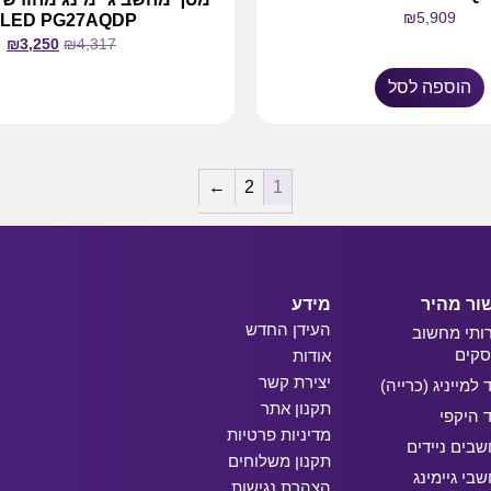
₪
5,909
LED PG27AQDP
₪
3,250
₪
4,317
הוספה לסל
מידע נוסף
←
2
1
ור מהיר
מידע
העידן החדש
ותי מחשוב
קים
אודות
יצירת קשר
ד למייניג (כרייה)
תקנון אתר
ד היקפי
מדיניות פרטיות
בים ניידים
תקנון משלוחים
בי גיימינג
הצהרת נגישות