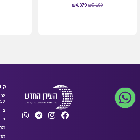
₪
4,379
₪
5,190
מידע נוסף
קיש
שיר
לעס
ציו
ציו
מחש
מחש