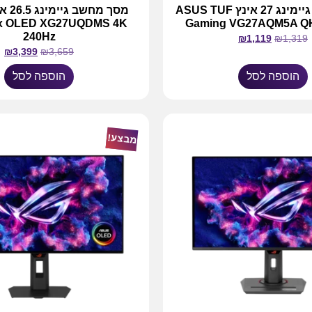
מסך מחשב גיימינג 27 אינץ ASUS TUF
ix OLED XG27UQDMS 4K
Gaming VG27AQM5A Q
240Hz
₪
1,119
₪
1,319
₪
3,399
₪
3,659
הוספה לסל
הוספה לסל
מבצע!