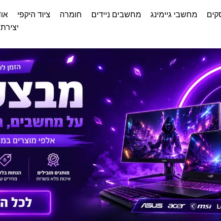
קים
מחשבי גיימינג
מחשבים ניידים
חומרה
ציוד היקפי
אוד
יצירת