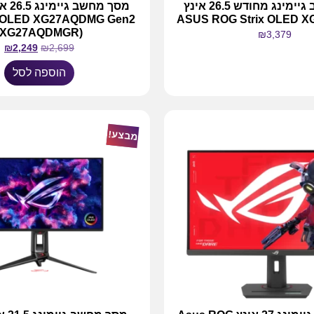
מסך מחשב גיימינג מחודש 26.5 אינץ
x OLED XG27AQDMG Gen2
ASUS ROG Strix OLED 
(XG27AQDMGR)
₪
3,379
₪
2,249
₪
2,699
מידע נוסף
הוספה לסל
מבצע!