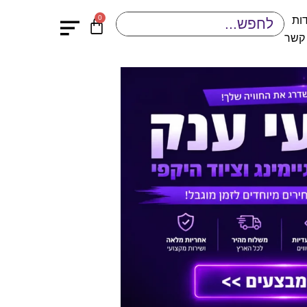
0
ות
 קשר