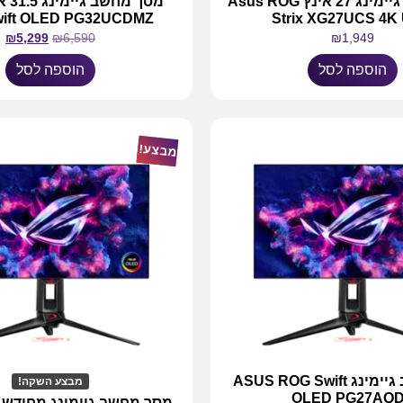
מסך מחשב גיימינג 27 אינץ Asus ROG
ift OLED PG32UCDMZ
Strix XG27UCS 4K
₪
5,299
₪
6,590
₪
1,949
הוספה לסל
הוספה לסל
מבצע!
מסך מחשב גיימינג ASUS ROG Swift
מבצע השקה!
OLED PG27AQ