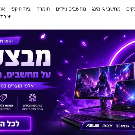
קים
מחשבי גיימינג
מחשבים ניידים
חומרה
ציוד היקפי
אוד
יצירת