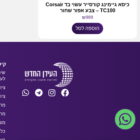
כיסא גיימינג קורסייר עשוי בד Corsair
TC100 – צבע אפור שחור
₪
989
הוספה לסל
קיש
שיר
לעס
ציו
ציו
מחש
מחש
מוצ
כלל
חו