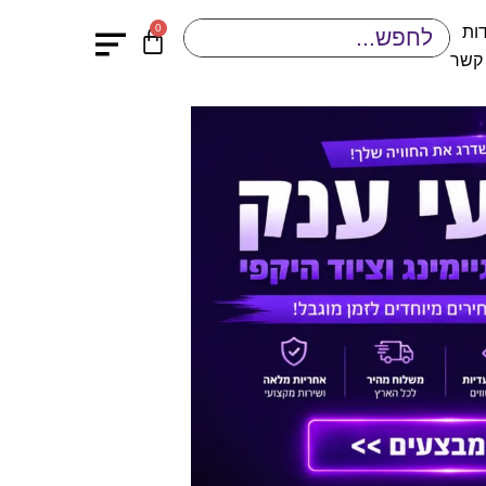
0
ות
 קשר