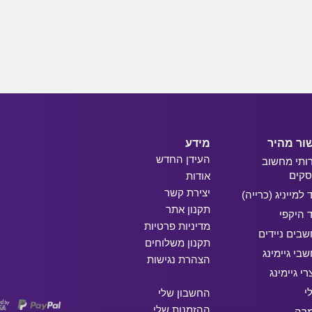
ור מהיר
מידע
העידן החדש
ותי מחשוב
קים
אודות
יצירת קשר
ד למייניג (כרייה)
תקנון אתר
ד היקפי
מדיניות פרטיות
בים ניידים
תקנון משלוחים
בי גיימינג
הצהרת נגישות
רי גיימינג
י
החשבון שלי
ההזמנות שלי
מרה