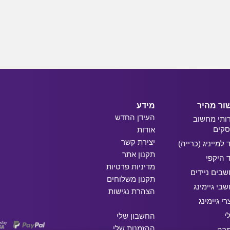
ור מהיר
מידע
העידן החדש
ותי מחשוב
קים
אודות
יצירת קשר
ד למייניג (כרייה)
תקנון אתר
ד היקפי
מדיניות פרטיות
בים ניידים
תקנון משלוחים
בי גיימינג
הצהרת נגישות
רי גיימינג
י
החשבון שלי
ההזמנות שלי
מרה