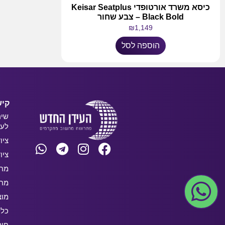
כיסא משרד אורטופדי Keisar Seatplus
Black Bold – צבע שחור
₪
1,149
הוספה לסל
קיש
שיר
לעס
ציו
ציו
מחש
מחש
מוצ
כלל
חו