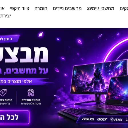
קים
מחשבי גיימינג
מחשבים ניידים
חומרה
ציוד היקפי
אוד
יצירת