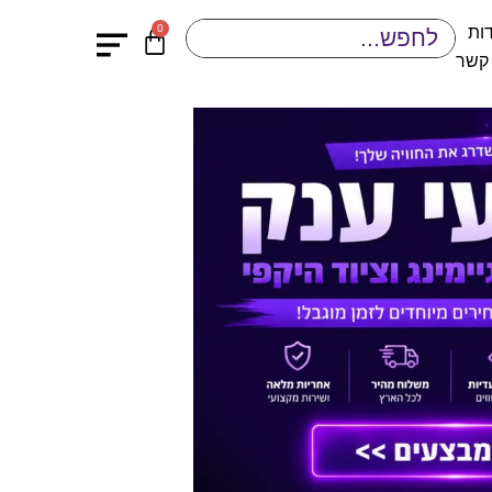
0
ות
 קשר