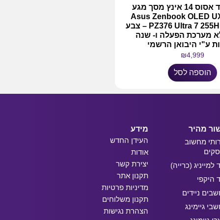
מחשב נייד אסוס 14 אינץ מסך מגע
Asus Zenbook OLED U
PZ376 Ultra 7 255H 16GB 1TB – צבע
א מערכת הפעלה ו- שנה
ת ע"י היבואן הרשמי
₪
4,999
הוספה לסל
ור מהיר
מידע
העידן החדש
ותי מחשוב
קים
אודות
יצירת קשר
ד למייניג (כרייה)
תקנון אתר
ד היקפי
מדיניות פרטיות
בים ניידים
תקנון משלוחים
בי גיימינג
הצהרת נגישות