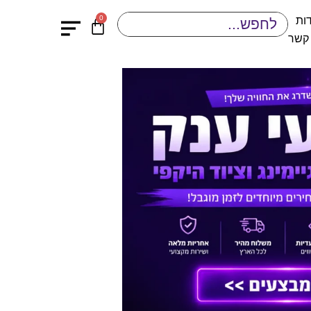
0
ות
 קשר