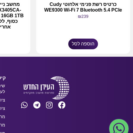
כרטיס רשת פנימי אלחוטי Cudy
X3405CA-
WE9300 Wi-Fi 7 Bluetooth 5.4 PCIe
₪
239
כסוף, לל
אחריו
הוספה לסל
קיש
שיר
לעס
ציו
ציו
מחש
מחש