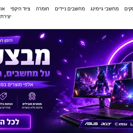
קים
מחשבי גיימינג
מחשבים ניידים
חומרה
ציוד היקפי
אוד
יצירת