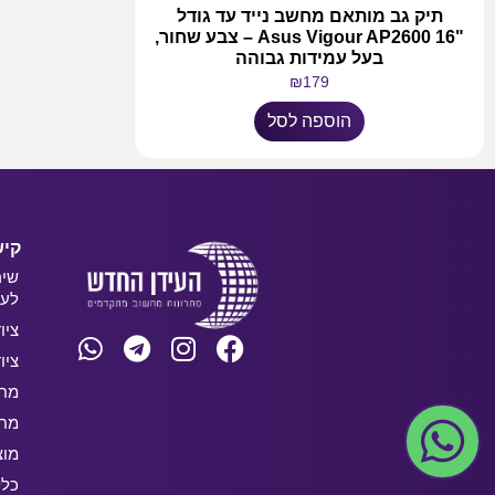
תיק גב מותאם מחשב נייד עד גודל
"Asus Vigour AP2600 16 – צבע שחור,
בעל עמידות גבוהה
₪
179
הוספה לסל
קיש
שיר
לעס
ציו
ציו
מחש
מחש
מוצ
כלל