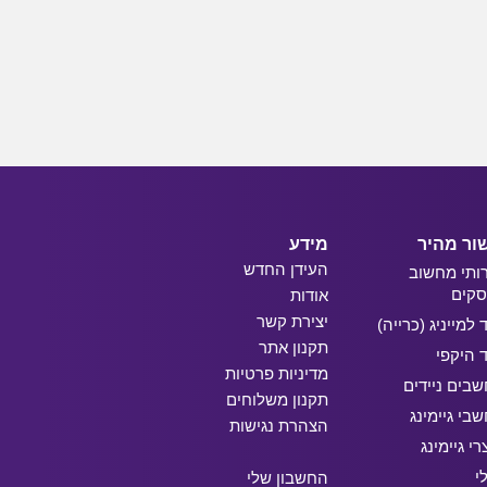
ור מהיר
מידע
העידן החדש
ותי מחשוב
קים
אודות
יצירת קשר
ד למייניג (כרייה)
תקנון אתר
ד היקפי
מדיניות פרטיות
בים ניידים
תקנון משלוחים
בי גיימינג
הצהרת נגישות
רי גיימינג
י
החשבון שלי