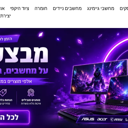
קים
מחשבי גיימינג
מחשבים ניידים
חומרה
ציוד היקפי
אוד
יצירת