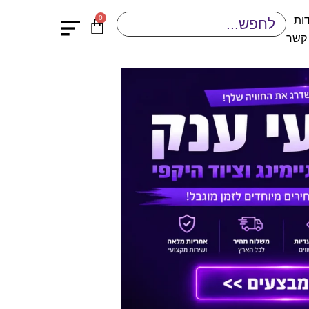
0
ות
 קשר