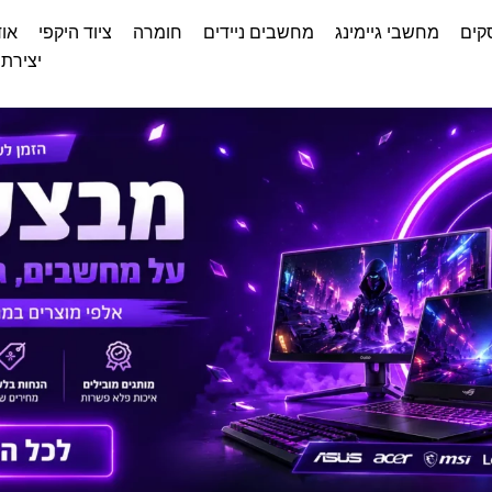
קים
מחשבי גיימינג
מחשבים ניידים
חומרה
ציוד היקפי
אוד
יצירת