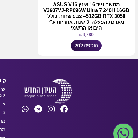
מחשב נייד 16 אינץ ASUS V16
V3607VJ-RP096W Ultra 7 240H 16GB
512GB RTX 3050– צבע שחור, כולל
מערכת הפעלה, 3 שנות אחריות ע"י
היבואן הרשמי
₪
3,790
הוספה לסל
קיש
שיר
לעס
ציו
ציו
מחש
מחש