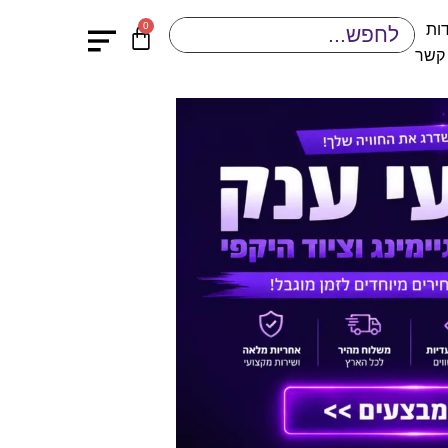
0
ות
 קשר