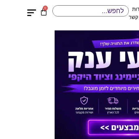
0
ות
 קשר