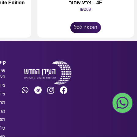
4F – צבע שחור
B White Edition
₪
289
הוספה לסל
קיש
שיר
לעס
ציו
ציו
מחש
מחש
מוצ
כלל
חו