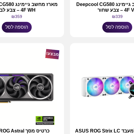
מארז מחשב גיימינג Deepcool CG580
מארז מחשב גי
4 – צבע שחור
4F WH – צבע לבן
₪
359
₪
339
הוספה לסל
הוספה לסל
מבצע!
קירור נוזלי למעבד ASUS ROG Strix LC
כרטיס מסך Astral