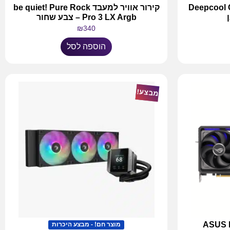
ימינג Deepcool CG580
קירור אוויר למעבד be quiet! Pure Rock
Pro 3 LX Argb – צבע שחור
₪
340
הוספה לסל
מבצע!
ASUS ROG 
מוצר חם! - מבצע היכרות