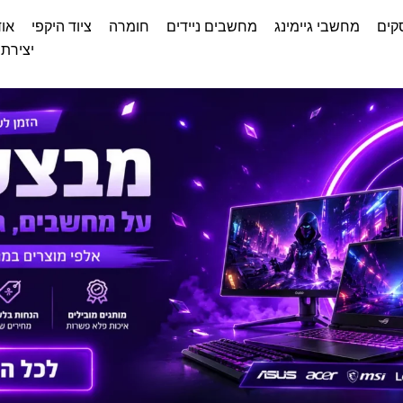
קים
מחשבי גיימינג
מחשבים ניידים
חומרה
ציוד היקפי
אוד
יצירת