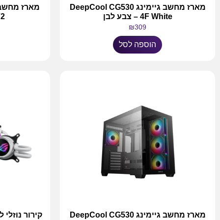
מארז מחשב גיימינג DeepCool CG530
4F White – צבע לבן
F V2
₪
309
הוספה לסל
מארז מחשב גיימינג DeepCool CG530