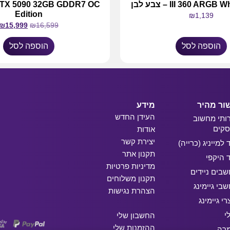
III 360 ARG – צבע לבן
RTX 5090 32GB GDDR7 OC
Edition
₪
1,139
₪
15,999
₪
16,599
הוספה לסל
הוספה לסל
ור מהיר
מידע
העידן החדש
ותי מחשוב
קים
אודות
יצירת קשר
ד למייניג (כרייה)
תקנון אתר
ד היקפי
מדיניות פרטיות
בים ניידים
תקנון משלוחים
בי גיימינג
הצהרת נגישות
רי גיימינג
י
החשבון שלי
ההזמנות שלי
מרה