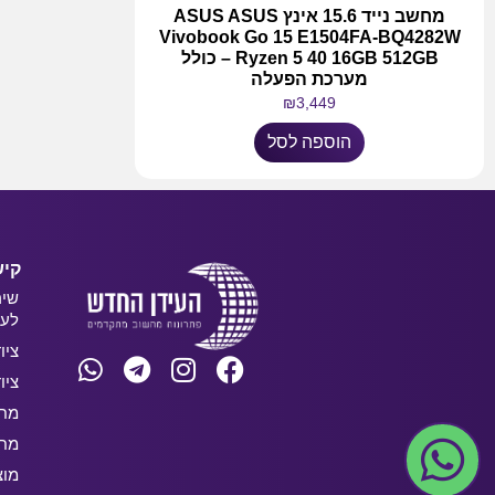
מחשב נייד 15.6 אינץ ASUS ASUS
Vivobook Go 15 E1504FA-BQ4282W
Ryzen 5 40 16GB 512GB – כולל
מערכת הפעלה
₪
3,449
הוספה לסל
קיש
שיר
לעס
ציו
ציו
מחש
מחש
מוצ