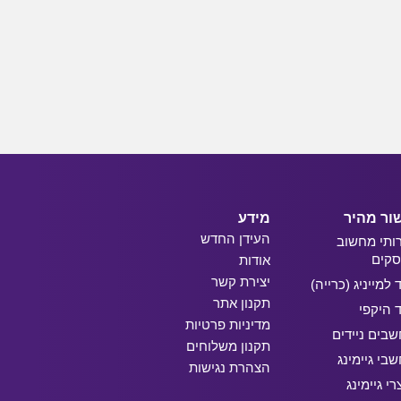
ור מהיר
מידע
העידן החדש
ותי מחשוב
קים
אודות
יצירת קשר
ד למייניג (כרייה)
תקנון אתר
ד היקפי
מדיניות פרטיות
בים ניידים
תקנון משלוחים
בי גיימינג
הצהרת נגישות
רי גיימינג