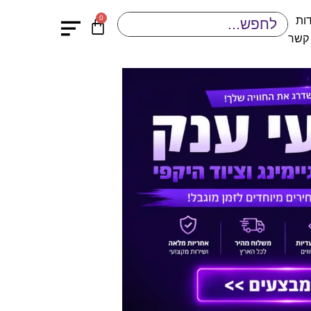
0
ות
 קשר