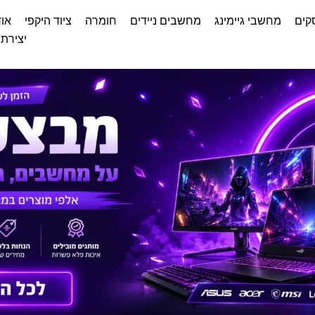
קים
מחשבי גיימינג
מחשבים ניידים
חומרה
ציוד היקפי
אוד
יצירת