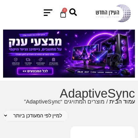
0
AdaptiveSync
עמוד הבית
/ מוצרים המתויגים “AdaptiveSync”