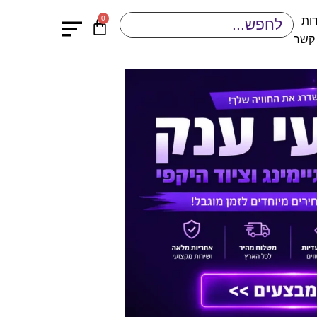
0
ות
 קשר