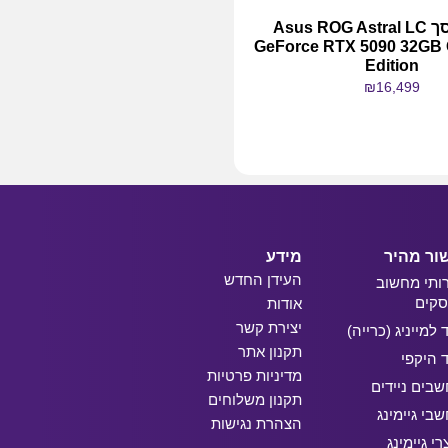
כרטיס מסך Asus ROG Astral LC
GeForce RTX 5090 32GB
Edition
₪
16,499
מידע נוסף
ור מהיר
מידע
העידן החדש
ותי מחשוב
קים
אודות
יצירת קשר
ד למייניג (כרייה)
תקנון אתר
ד היקפי
מדיניות פרטיות
בים ניידים
תקנון משלוחים
בי גיימינג
הצהרת נגישות
רי גיימינג