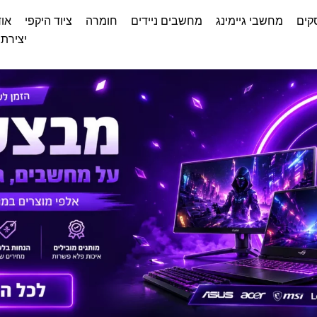
קים
מחשבי גיימינג
מחשבים ניידים
חומרה
ציוד היקפי
אוד
יצירת