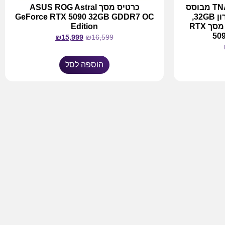
מחשב גיימינג TNAGEAMD95 מבוסס
כרטיס מסך ASUS ROG Astral
מעבד Ryzen 5 9600X זכרון 32GB,
GeForce RTX 5090 32GB GDDR7 OC
אחסון 1TB NVMe וכרטיס מסך RTX
Edition
50
₪
15,999
₪
16,599
הוספה לסל