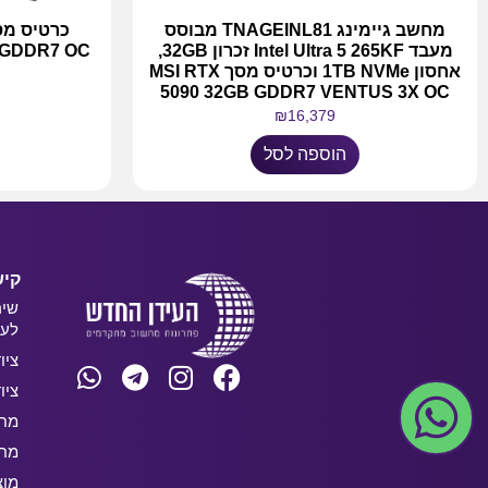
מחשב גיימינג TNAGEINL81 מבוסס
מעבד Intel Ultra 5 265KF זכרון 32GB,
 GDDR7 OC
אחסון 1TB NVMe וכרטיס מסך MSI RTX
5090 32GB GDDR7 VENTUS 3X OC
₪
16,379
הוספה לסל
קיש
שיר
לעס
ציו
ציו
מחש
מחש
מוצ