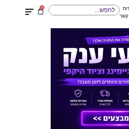
0
ות
 קשר