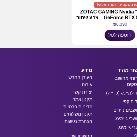
 השקה עד גמר המלאי!
כרטיס מסך ZOTAC GAMING Nvidia
GeForce – צבע שחור
₪
6,390
הוספה לסל
ור מהיר
מידע
העידן החדש
ותי מחשוב
קים
אודות
יצירת קשר
ד למייניג (כרייה)
תקנון אתר
ד היקפי
מדיניות פרטיות
בים ניידים
תקנון משלוחים
בי גיימינג
הצהרת נגישות
רי גיימינג
י
החשבון שלי