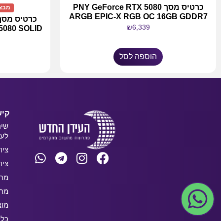
כרטיס מסך PNY GeForce RTX 5080
מבצע
ARGB EPIC-X RGB OC 16GB GDDR7
₪
6,339
 RTX 5080 SOLID
הוספה לסל
קיש
שיר
לעס
ציו
ציו
מחש
מחש
מוצ
כלל