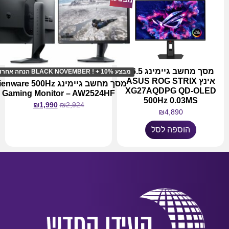
מסך מחשב גיימינג 26.5
מבצע BLACK NOVEMBER ! + 10% הנחה אחרונים !
אינץ ASUS ROG STRIX
מסך מחשב גיימינג nware 500Hz
XG27AQDPG QD-OLED
Gaming Monitor – AW2524HF
500Hz 0.03MS
₪
1,990
₪
2,924
₪
4,890
הוספה לסל
מידע נוסף