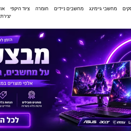
קים
מחשבי גיימינג
מחשבים ניידים
חומרה
ציוד היקפי
אוד
יצירת