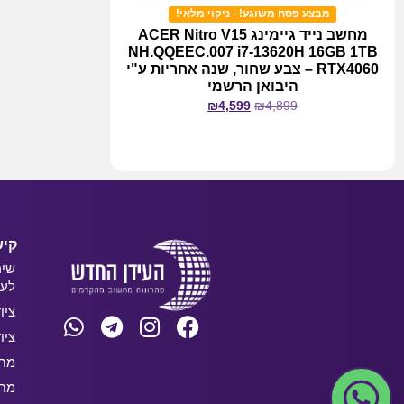
מבצע פסח משוגע! - ניקוי מלאי!
מחשב נייד גיימינג ACER Nitro V15
NH.QQEEC.007 i7-13620H 16GB 1TB
RTX4060 – צבע שחור, שנה אחריות ע"י
היבואן הרשמי
₪
4,599
₪
4,899
מידע נוסף
קיש
שיר
לעס
ציו
ציו
מחש
מחש