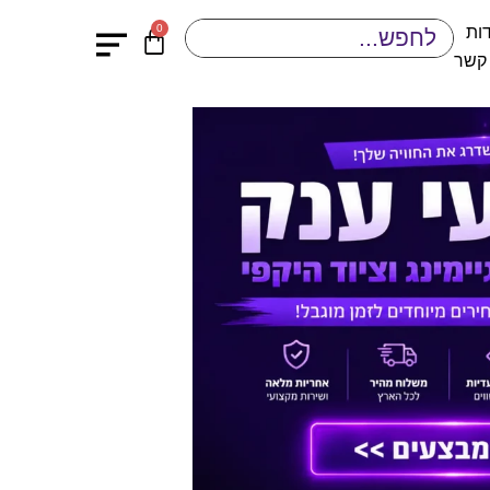
0
ות
 קשר