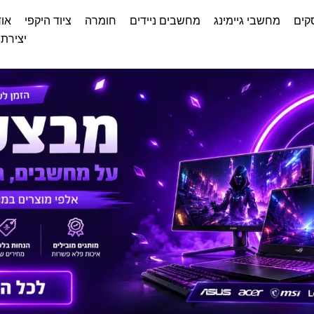
קים
מחשבי גיימינג
מחשבים ניידים
חומרה
ציוד היקפי
אוד
יצירת