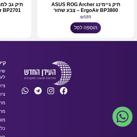
תיק גיימינג ASUS ROG Archer
ErgoAir BP3800 – צבע שחור
anger BP2701
₪
589
הוספה לסל
קיש
שיר
לעס
ציו
ציו
מחש
מחש
מוצ
כלל
חו