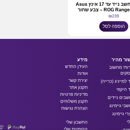
תיק גב למחשב נייד עד 17 אינץ Asus
ROG R – צבע שחור
₪
239
הוספה לסל
ור מהיר
מידע
העידן החדש
ותי מחשוב
קים
אודות
יצירת קשר
ד למייניג (כרייה)
תקנון אתר
ד היקפי
מדיניות פרטיות
בים ניידים
תקנון משלוחים
בי גיימינג
הצהרת נגישות
רי גיימינג
י
החשבון שלי
ההזמנות שלי
מרה