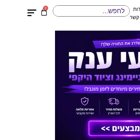
0
ות
 קשר