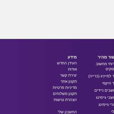
ור מהיר
מידע
העידן החדש
ותי מחשוב
קים
אודות
יצירת קשר
ד למייניג (כרייה)
תקנון אתר
ד היקפי
מדיניות פרטיות
בים ניידים
תקנון משלוחים
בי גיימינג
הצהרת נגישות
רי גיימינג
י
החשבון שלי