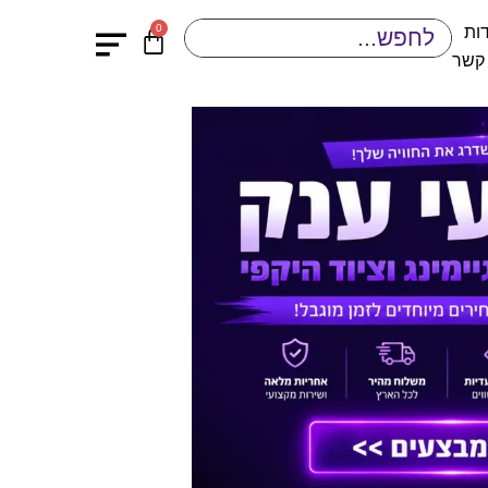
0
ות
 קשר