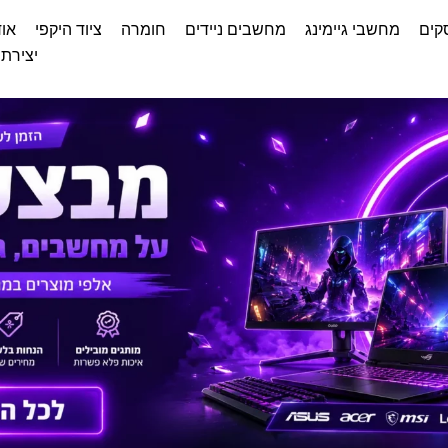
קים
מחשבי גיימינג
מחשבים ניידים
חומרה
ציוד היקפי
אוד
יצירת