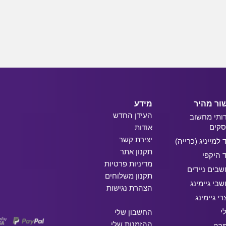
ור מהיר
מידע
העידן החדש
ותי מחשוב
קים
אודות
יצירת קשר
ד למייניג (כרייה)
תקנון אתר
ד היקפי
מדיניות פרטיות
בים ניידים
תקנון משלוחים
בי גיימינג
הצהרת נגישות
רי גיימינג
י
החשבון שלי
ההזמנות שלי
מרה