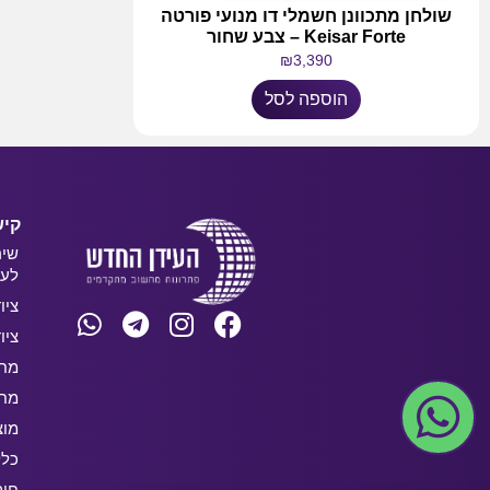
שולחן מתכוונן חשמלי דו מנועי פורטה
Keisar Forte – צבע שחור
₪
3,390
הוספה לסל
קיש
שיר
לעס
ציו
ציו
מחש
מחש
מוצ
כלל
חו