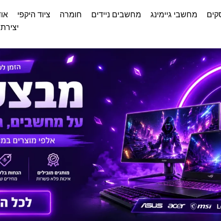
קים
מחשבי גיימינג
מחשבים ניידים
חומרה
ציוד היקפי
אוד
יצירת