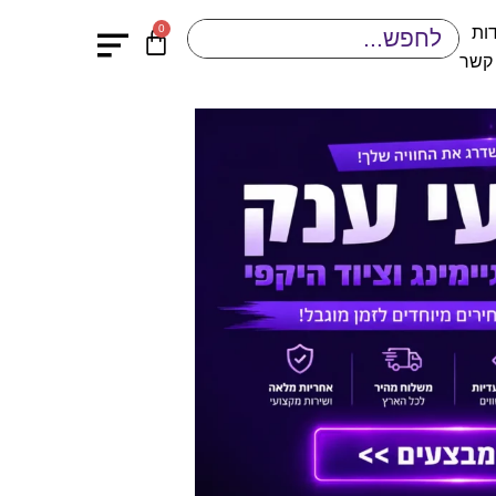
0
ות
 קשר