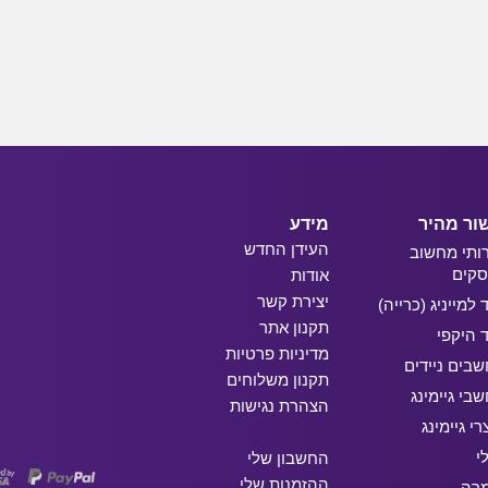
ור מהיר
מידע
העידן החדש
ותי מחשוב
קים
אודות
יצירת קשר
ד למייניג (כרייה)
תקנון אתר
ד היקפי
מדיניות פרטיות
בים ניידים
תקנון משלוחים
בי גיימינג
הצהרת נגישות
רי גיימינג
י
החשבון שלי
ההזמנות שלי
מרה