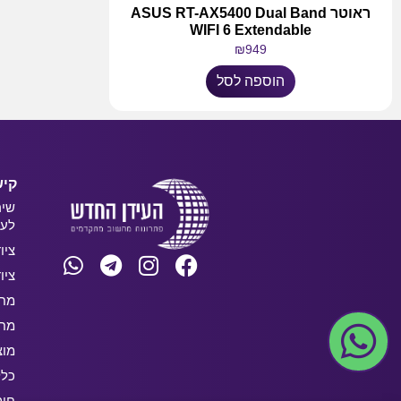
ראוטר ASUS RT-AX5400 Dual Band
WIFI 6 Extendable
₪
949
הוספה לסל
קיש
שיר
לעס
ציו
ציו
מחש
מחש
מוצ
כלל
חו