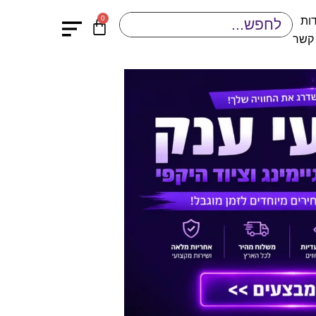
0
ות
 קשר