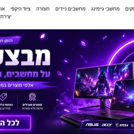
קים
מחשבי גיימינג
מחשבים ניידים
חומרה
ציוד היקפי
אוד
יצירת